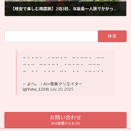
【格安で楽しむ南国旅】2泊3日、与論島一人旅でかかった費用を公開します
2026年6月7日
検
索:
－・・－・ ・－－・－ －・－－・ －－
－・－ －－・－・ ・－・－・ －－－
－ ・・ ・・－ －・ ・・ ・－・・・
— よへ。｜AI×音楽クリエイター
(@Yohe_1214)
July 20, 2025
お問い合わせ
SNS各種からもOK