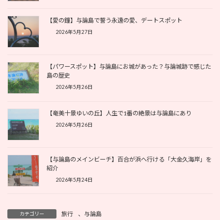
【愛の鐘】与論島で誓う永遠の愛、デートスポット
2026年5月27日
【パワースポット】与論島にお城があった？与論城跡で感じた
島の歴史
2026年5月26日
【奄美十景ゆいの丘】人生で1番の絶景は与論島にあり
2026年5月26日
【与論島のメインビーチ】百合が浜へ行ける「大金久海岸」を
紹介
2026年5月24日
旅行
、
与論島
カテゴリー