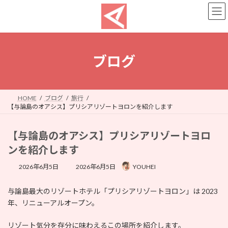
コ
ナ
ン
ビ
テ
ゲ
ン
ー
ツ
シ
へ
ョ
ブログ
ス
ン
キ
に
ッ
移
プ
動
HOME
ブログ
旅行
【与論島のオアシス】プリシアリゾートヨロンを紹介します
【与論島のオアシス】プリシアリゾートヨロ
ンを紹介します
最
2026年6月5日
2026年6月5日
YOUHEI
終
更
与論島最大のリゾートホテル「プリシアリゾートヨロン」は 2023
新
日
年、リニューアルオープン。
時
:
リゾート気分を存分に味わえるこの場所を紹介します。