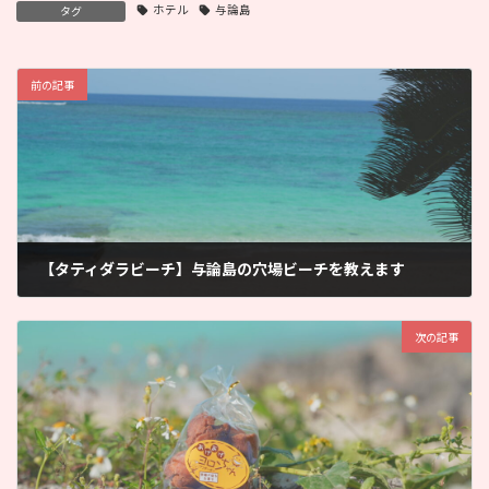
ホテル
与論島
タグ
前の記事
【タティダラビーチ】与論島の穴場ビーチを教えます
2026年5月27日
次の記事