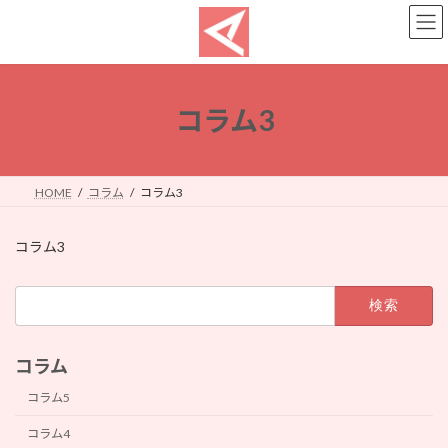
コ
ナ
ン
ビ
テ
ゲ
ン
ー
ツ
シ
へ
ョ
コラム3
ス
ン
キ
に
ッ
移
プ
動
HOME
コラム
コラム3
コラム3
検
索:
コラム
コラム5
コラム4