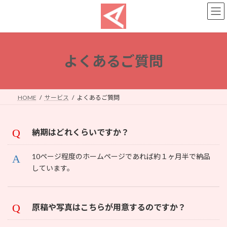
コ
ナ
ン
ビ
テ
ゲ
ン
ー
ツ
シ
へ
ョ
よくあるご質問
ス
ン
キ
に
ッ
移
プ
動
HOME
サービス
よくあるご質問
納期はどれくらいですか？
10ページ程度のホームページであれば約１ヶ月半で納品
しています。
原稿や写真はこちらが用意するのですか？