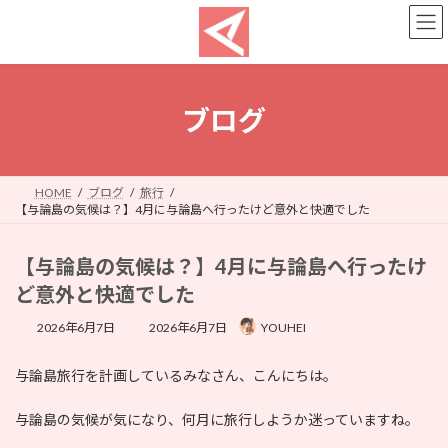
コ
ナ
ン
ビ
テ
ゲ
ン
ー
ツ
シ
へ
ョ
ブログ
ス
ン
キ
に
ッ
移
プ
動
HOME
ブログ
旅行
【与論島の気候は？】4月に与論島へ行ったけど意外と快適でした
【与論島の気候は？】4月に与論島へ行ったけ
ど意外と快適でした
最
2026年6月7日
2026年6月7日
YOUHEI
終
更
与論島旅行を計画しているみなさん、こんにちは。
新
日
時
与論島の気候が気になり、何月に旅行しようか迷っていますね。
: