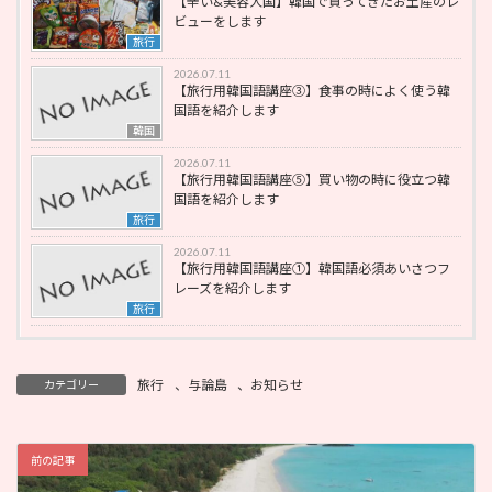
【辛い&美容大国】韓国で買ってきたお土産のレ
ビューをします
旅行
2026.07.11
【旅行用韓国語講座③】食事の時によく使う韓
国語を紹介します
韓国
2026.07.11
【旅行用韓国語講座⑤】買い物の時に役立つ韓
国語を紹介します
旅行
2026.07.11
【旅行用韓国語講座①】韓国語必須あいさつフ
レーズを紹介します
旅行
旅行
、
与論島
、
お知らせ
カテゴリー
前の記事