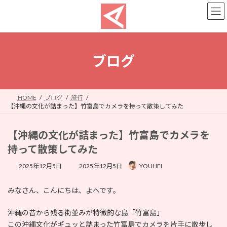
コ
ナ
ン
ビ
テ
ゲ
ン
ー
ツ
シ
へ
ョ
ブログ
ス
ン
キ
に
ッ
移
プ
動
HOME
ブログ
旅行
【沖縄の文化が詰まった】竹富島でカメラを持って散策してみた
【沖縄の文化が詰まった】竹富島でカメラを
持って散策してみた
最
2025年12月5日
2025年12月5日
YOUHEI
終
更
みなさん、こんにちは、よへです。
新
日
時
沖縄の昔から残る街並みが特徴的な島「竹富島」
:
この沖縄文化がギュッと詰まった竹富島でカメラを片手に散歩し