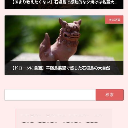
【あまり教えたくない】石垣島で感動的な夕焼けは名蔵大橋がおすすめ
2025年12月4日
次の記事
【ドローンに最適】平離島展望で感じた石垣島の大自然
2025年12月9日
検
索:
－・・－・ ・－－・－ －・－－・ －－
－・－ －－・－・ ・－・－・ －－－