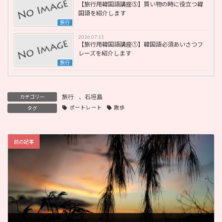
【旅行用韓国語講座⑤】買い物の時に役立つ韓
国語を紹介します
旅行
2026.07.11
【旅行用韓国語講座①】韓国語必須あいさつフ
レーズを紹介します
旅行
旅行
、
石垣島
カテゴリー
ポートレート
散歩
タグ
前の記事