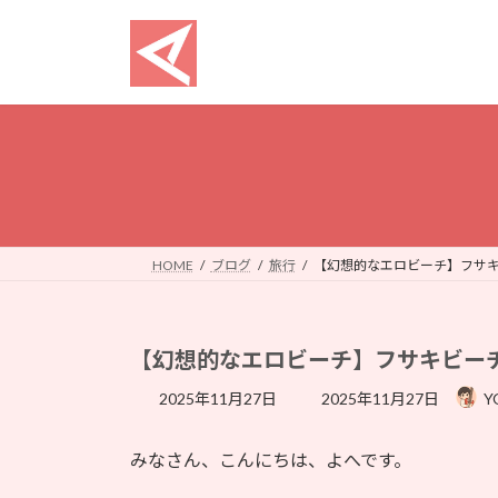
コ
ナ
ン
ビ
テ
ゲ
ン
ー
ツ
シ
へ
ョ
ス
ン
キ
に
ッ
移
プ
動
HOME
ブログ
旅行
【幻想的なエロビーチ】フサ
【幻想的なエロビーチ】フサキビー
最
2025年11月27日
2025年11月27日
Y
終
更
みなさん、こんにちは、よへです。
新
日