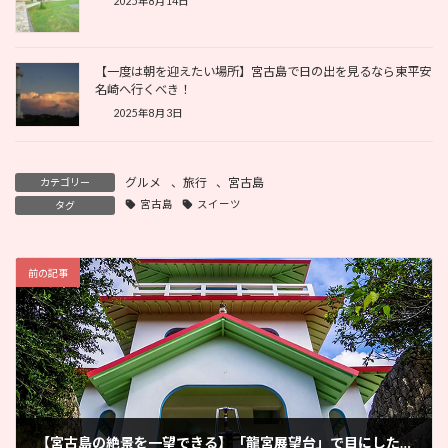
2025年8月14日
【一度は朝を迎えたい場所】宮古島で日の出を見るなら東平安
名崎へ行くべき！
2025年8月3日
グルメ
、
旅行
、
宮古島
カテゴリー
宮古島
スイーツ
タグ
前の記事
【宮古島の絶景を一望できる】「龍宮展望台」で目にした宮古島No.1の景色とは