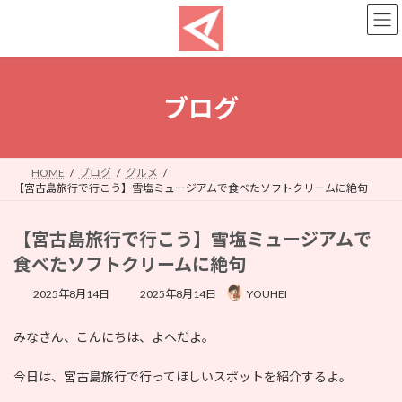
コ
ナ
ン
ビ
テ
ゲ
ン
ー
ツ
シ
へ
ョ
ブログ
ス
ン
キ
に
ッ
移
プ
動
HOME
ブログ
グルメ
【宮古島旅行で行こう】雪塩ミュージアムで食べたソフトクリームに絶句
【宮古島旅行で行こう】雪塩ミュージアムで
食べたソフトクリームに絶句
最
2025年8月14日
2025年8月14日
YOUHEI
終
更
みなさん、こんにちは、よへだよ。
新
日
時
今日は、宮古島旅行で行ってほしいスポットを紹介するよ。
: