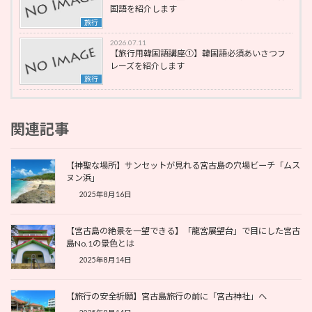
国語を紹介します
旅行
2026.07.11
【旅行用韓国語講座①】韓国語必須あいさつフ
レーズを紹介します
旅行
関連記事
【神聖な場所】サンセットが見れる宮古島の穴場ビーチ「ムス
ヌン浜」
2025年8月16日
【宮古島の絶景を一望できる】「龍宮展望台」で目にした宮古
島No.1の景色とは
2025年8月14日
【旅行の安全祈願】宮古島旅行の前に「宮古神社」へ