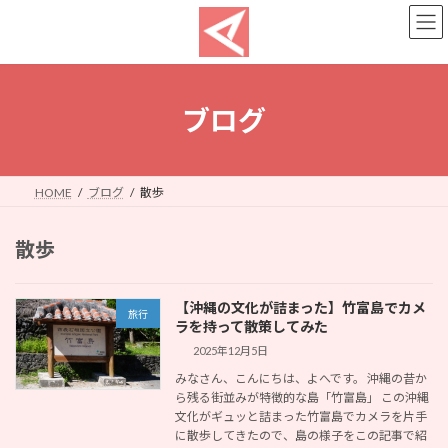
コ
ナ
ン
ビ
テ
ゲ
ン
ー
ツ
シ
へ
ョ
ブログ
ス
ン
キ
に
ッ
移
プ
動
HOME
ブログ
散歩
散歩
【沖縄の文化が詰まった】竹富島でカメ
旅行
ラを持って散策してみた
2025年12月5日
みなさん、こんにちは、よへです。 沖縄の昔か
ら残る街並みが特徴的な島「竹富島」 この沖縄
文化がギュッと詰まった竹富島でカメラを片手
に散歩してきたので、島の様子をこの記事で紹