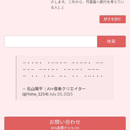
介します。 これから、竹富島へ旅行を考えてい
る人 […]
続きを読む
検
索:
－・・－・ ・－－・－ －・－－・ －－
－・－ －－・－・ ・－・－・ －－－
－ ・・ ・・－ －・ ・・ ・－・・・
— 北山陽平｜AI×音楽クリエイター
(@Yohe_1214)
July 20, 2025
お問い合わせ
SNS各種からもOK