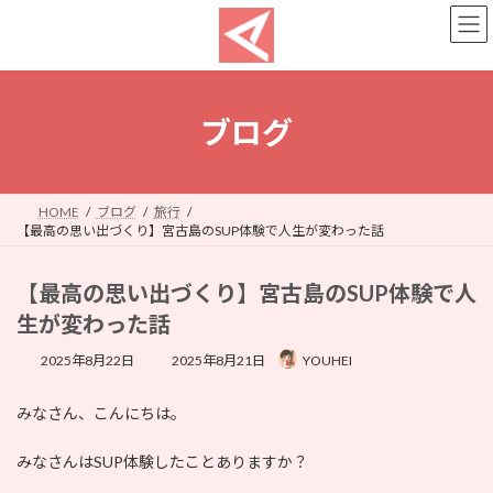
コ
ナ
ン
ビ
テ
ゲ
ン
ー
ツ
シ
へ
ョ
ブログ
ス
ン
キ
に
ッ
移
プ
動
HOME
ブログ
旅行
【最高の思い出づくり】宮古島のSUP体験で人生が変わった話
【最高の思い出づくり】宮古島のSUP体験で人
生が変わった話
最
2025年8月22日
2025年8月21日
YOUHEI
終
更
みなさん、こんにちは。
新
日
時
みなさんはSUP体験したことありますか？
: