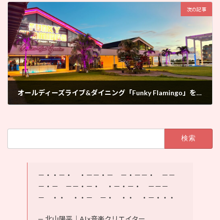
次の記事
オールディーズライブ&ダイニング「Funky Flamingo」を散策したレポート
2025年8月23日
検
索:
－・・－・ ・－－・－ －・－－・ －－
－・－ －－・－・ ・－・－・ －－－
－ ・・ ・・－ －・ ・・ ・－・・・
— 北山陽平｜AI×音楽クリエイター