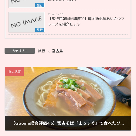
旅行
2026.07.11
【旅行用韓国語講座①】韓国語必須あいさつフ
レーズを紹介します
旅行
旅行
、
宮古島
カテゴリー
前の記事
【Google総合評価4.5】宮古そば「まっすぐ」で食べたソウルフード
2025年8月22日