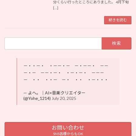
分くらい行ったところにありました。 4月下旬
[…]
続きを読む
検
索:
－・・－・ ・－－・－ －・－－・ －－
－・－ －－・－・ ・－・－・ －－－
－ ・・ ・・－ －・ ・・ ・－・・・
— よへ。｜AI×音楽クリエイター
(@Yohe_1214)
July 20, 2025
お問い合わせ
SNS各種からもOK