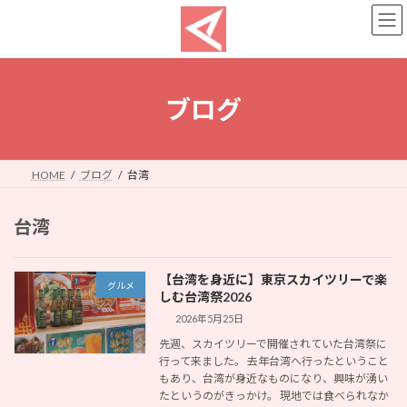
コ
ナ
ン
ビ
テ
ゲ
ン
ー
ツ
シ
へ
ョ
ブログ
ス
ン
キ
に
ッ
移
プ
動
HOME
ブログ
台湾
台湾
【台湾を身近に】東京スカイツリーで楽
グルメ
しむ台湾祭2026
2026年5月25日
先週、スカイツリーで開催されていた台湾祭に
行って来ました。 去年台湾へ行ったということ
もあり、台湾が身近なものになり、興味が湧い
たというのがきっかけ。 現地では食べられなか