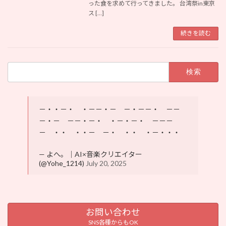
った食を求めて行ってきました。 台湾祭in東京
ス […]
続きを読む
検
索:
－・・－・ ・－－・－ －・－－・ －－
－・－ －－・－・ ・－・－・ －－－
－ ・・ ・・－ －・ ・・ ・－・・・
— よへ。｜AI×音楽クリエイター
(@Yohe_1214)
July 20, 2025
お問い合わせ
SNS各種からもOK