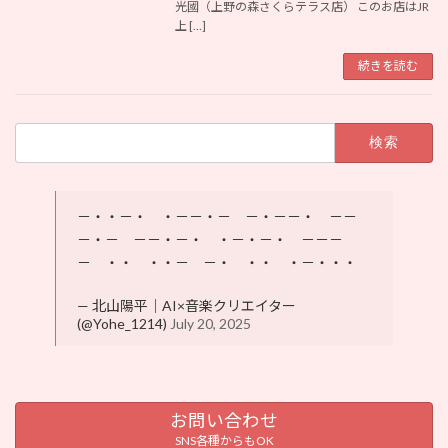
光國（上野の森さくらテラス店） このお店はJR
上 […]
続きを読む
検
索:
－・・－・ ・－－・－ －・－－・ －－
－・－ －－・－・ ・－・－・ －－－
－ ・・ ・・－ －・ ・・ ・－・・・
— 北山陽平｜AI×音楽クリエイター
(@Yohe_1214)
July 20, 2025
お問い合わせ
SNS各種からもOK