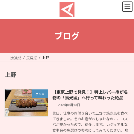
コ
ナ
ン
ビ
テ
ゲ
ン
ー
ツ
シ
へ
ョ
ブログ
ス
ン
キ
に
ッ
移
プ
動
HOME
ブログ
上野
上野
【東京上野で発見！】特上レバー串が名
グルメ
物の「鳥光國」へ行って味わった絶品
2025年8月13日
先日、仕事のお付き合いで上野で焼き鳥を食べ
てきました。そのお店がおしゃれなのに、コス
パが良かったので、紹介します。 カジュアルな
食事会の店選びの参考にしてみてください。 鳥