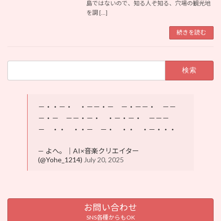
島ではないので、知る人ぞ知る、穴場の観光地
を調 […]
続きを読む
検
索:
－・・－・ ・－－・－ －・－－・ －－
－・－ －－・－・ ・－・－・ －－－
－ ・・ ・・－ －・ ・・ ・－・・・
— よへ。｜AI×音楽クリエイター
(@Yohe_1214)
July 20, 2025
お問い合わせ
SNS各種からもOK