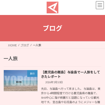
コ
ナ
ン
ビ
テ
ゲ
ン
ー
ツ
シ
へ
ョ
ブログ
ス
ン
キ
に
ッ
移
プ
動
HOME
ブログ
一人旅
一人旅
【鹿児島の離島】与論島で一人旅をして
旅行
きたレポート
2026年5月10日
先日、与論島へ行って来ました。 与論島は、東
京から4時間程度で行ける鹿児島県の離島で、
SNS中心に海が綺麗だと話題になっている観光
地です。 宮古島や石垣島のようにメジャーな離