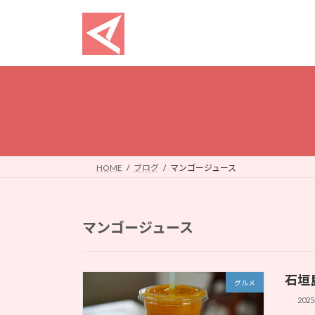
コ
ナ
ン
ビ
テ
ゲ
ン
ー
ツ
シ
へ
ョ
ス
ン
キ
に
ッ
移
プ
動
HOME
ブログ
マンゴージュース
マンゴージュース
石垣
グルメ
202