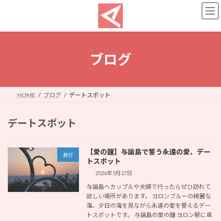
コ
ナ
ン
ビ
テ
ゲ
ン
ー
ツ
シ
へ
ョ
ブログ
ス
ン
キ
に
ッ
移
プ
動
HOME
ブログ
デートスポット
デートスポット
【愛の鐘】与論島で誓う永遠の愛、デー
旅行
トスポット
2026年5月27日
与論島へカップルや夫婦で行ったらぜひ訪れて
欲しい場所があります。 ヨロンブルーの綺麗な
海、夕日の海を見ながら永遠の愛を誓えるデー
トスポットです。 与論島の愛の鐘 ヨロン駅に車