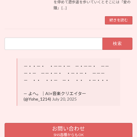
を停めて遊歩道を歩いていくとそこには「愛の
鐘」 […]
続きを読む
検
索:
－・・－・ ・－－・－ －・－－・ －－
－・－ －－・－・ ・－・－・ －－－
－ ・・ ・・－ －・ ・・ ・－・・・
— よへ。｜AI×音楽クリエイター
(@Yohe_1214)
July 20, 2025
お問い合わせ
SNS各種からもOK