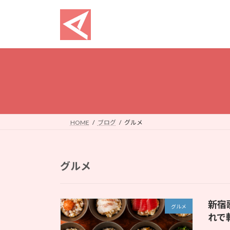
コ
ナ
ン
ビ
テ
ゲ
ン
ー
ツ
シ
へ
ョ
ス
ン
キ
に
ッ
移
プ
動
HOME
ブログ
グルメ
グルメ
新宿
グルメ
れで