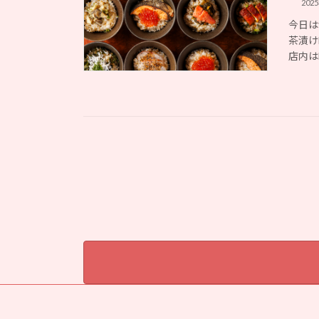
202
今日は
茶漬け
店内は