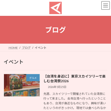
コ
ナ
ン
ビ
テ
ゲ
ン
ー
ツ
シ
へ
ョ
ブログ
ス
ン
キ
に
ッ
移
プ
動
HOME
ブログ
イベント
イベント
【台湾を身近に】東京スカイツリーで楽
グルメ
しむ台湾祭2026
2026年5月25日
先週、スカイツリーで開催されていた台湾祭に
行って来ました。 去年台湾へ行ったということ
もあり、台湾が身近なものになり、興味が湧い
たというのがきっかけ。 現地では食べられなか