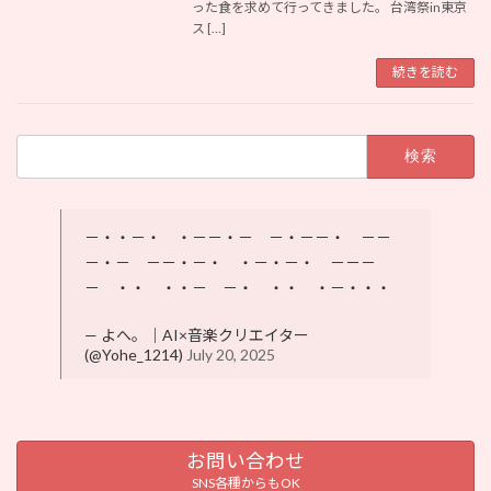
った食を求めて行ってきました。 台湾祭in東京
ス […]
続きを読む
検
索:
－・・－・ ・－－・－ －・－－・ －－
－・－ －－・－・ ・－・－・ －－－
－ ・・ ・・－ －・ ・・ ・－・・・
— よへ。｜AI×音楽クリエイター
(@Yohe_1214)
July 20, 2025
お問い合わせ
SNS各種からもOK